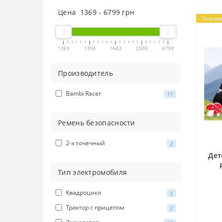
Цена
1369
-
6799
грн
Популя
1369
1394
1643
2500
6799
Производитель
Bambi Racer
17
Ремень безопасности
2-х точечный
2
Дет
Тип электромобиля
Квадроцикл
2
Трактор с прицепом
2