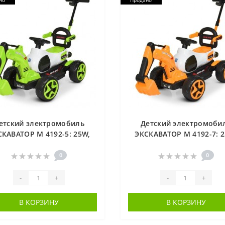
но
Продано
етский электромобиль
Детский электромоби
СКАВАТОР M 4192-5: 25W,
ЭКСКАВАТОР M 4192-7: 2
Ah, родительская ручка -
6V7Ah, родительская руч
ЗЕЛЕНЫЙ
ОРАНЖЕВЫЙ
0
0
-
+
-
+
В КОРЗИНУ
В КОРЗИНУ