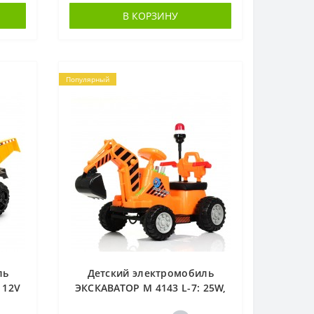
В КОРЗИНУ
Популярный
ль
Детский электромобиль
 12V
ЭКСКАВАТОР M 4143 L-7: 25W,
а -
3 км/ч, эко-кожа -