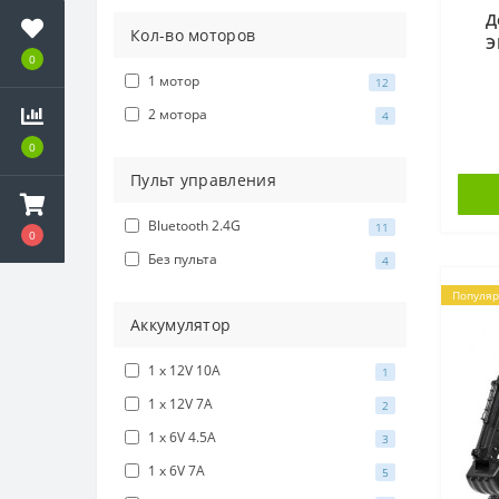
Д
Кол-во моторов
Э
0
2в
1 мотор
12
эк
2 мотора
4
0
Пульт управления
Bluetooth 2.4G
11
0
Без пульта
4
Популя
Аккумулятор
1 x 12V 10A
1
1 x 12V 7A
2
1 x 6V 4.5A
3
1 x 6V 7A
5