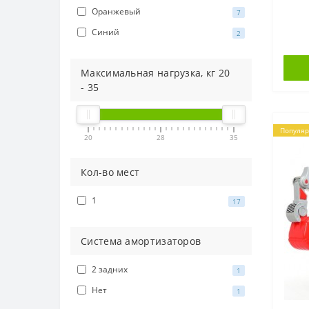
Оранжевый
7
Синий
2
Максимальная нагрузка, кг
20
-
35
Популя
20
28
35
Кол-во мест
1
17
Система амортизаторов
2 задних
1
Нет
1