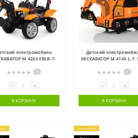
етский электромобиль
Детский электромоби
КАВАТОР M 4263 EBLR-7:
ЭКСКАВАТОР M 4145 L-7: 
V 7AH, 70W, EVA, эко-кожа
5 км/ч, эко-кожа -
- ОРАНЖЕВЫЙ
ОРАНЖЕВЫЙ
0
0
-
+
-
+
В КОРЗИНУ
В КОРЗИНУ
рный
Популярный