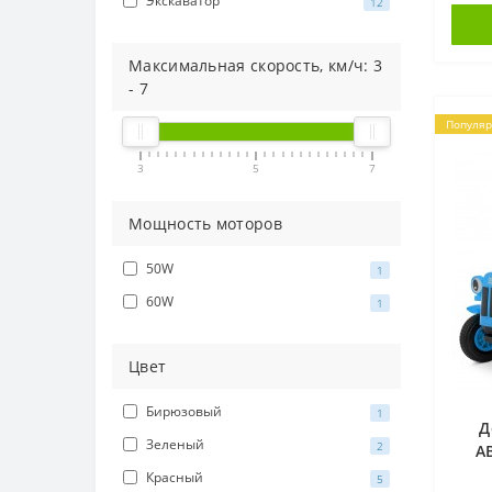
Экскаватор
12
Максимальная скорость, км/ч:
3
-
7
Популя
3
5
7
Мощность моторов
50W
1
60W
1
Цвет
Бирюзовый
1
Д
Зеленый
2
AB
7
Красный
5