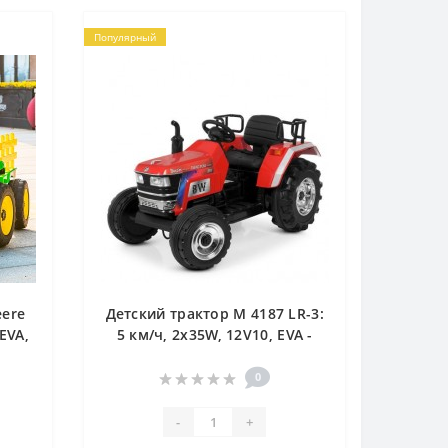
Популярный
eere
Детский трактор M 4187 LR-3:
EVA,
5 км/ч, 2х35W, 12V10, EVA -
ЫЙ
КРАСНЫЙ
0
-
+