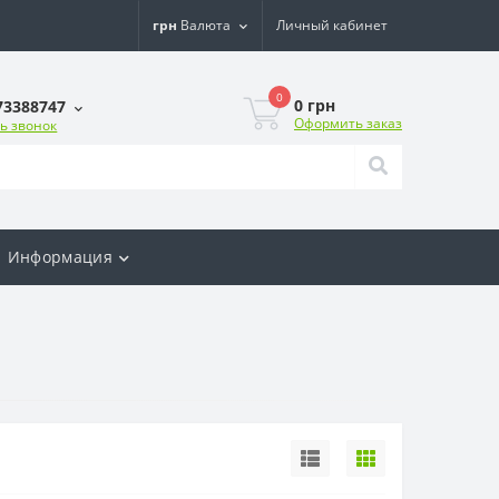
грн
Валюта
Личный кабинет
0
0 грн
73388747
Оформить заказ
ь звонок
Информация