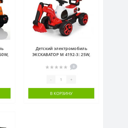
ль
Детский электромобиль
50W,
ЭКСКАВАТОР M 4192-3: 25W,
6V7Ah, родительская ручка -
КРАСНЫЙ
0
-
+
В КОРЗИНУ