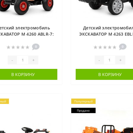
етский электромобиль
Детский электромоби
КАВАТОР M 4260 ABLR-7:
ЭКСКАВАТОР M 4263 EBL
6V 7AH, 50W, эко-кожа -
2х6V 7AH, 70W, EVA, эко-
ОРАНЖЕВЫЙ
- КРАСНЫЙ
0
0
-
+
-
+
В КОРЗИНУ
В КОРЗИНУ
рный
Популярный
Продано