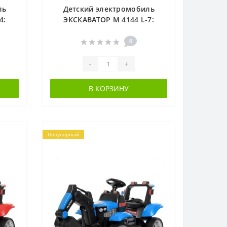
ль
Детский электромобиль
4:
ЭКСКАВАТОР M 4144 L-7:
/ч,
2в1(толокар), 25W, 3 км/ч,
ЗА
эко-кожа, свет - ОРАНЖЕВЫЙ
0
-
+
В КОРЗИНУ
Популярный