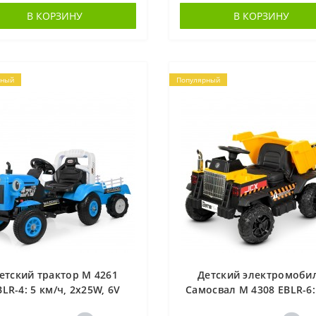
В КОРЗИНУ
В КОРЗИНУ
рный
Популярный
етский трактор M 4261
Детский электромоби
LR-4: 5 км/ч, 2х25W, 6V
Самосвал M 4308 EBLR-6:
Ah, резиновые колёса -
7AH, 50W, EVA, эко-кож