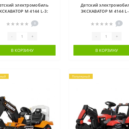
етский электромобиль
Детский электромоби
КСКАВАТОР M 4144 L-3:
ЭКСКАВАТОР M 4144 L-
1(толокар), 25W, 3 км/ч,
2в1(толокар), 25W, 3 км
о-кожа, свет - КРАСНЫЙ
эко-кожа, свет - БИРЮ
0
0
-
+
-
+
В КОРЗИНУ
В КОРЗИНУ
рный
Популярный