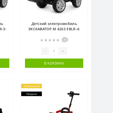
ль
Детский электромобиль
R-3:
ЭКСКАВАТОР M 4263 EBLR-4:
кожа
2х6V 7AH, 70W, EVA, эко-кожа
- СИНИЙ
0
-
+
В КОРЗИНУ
Популярный
Продано