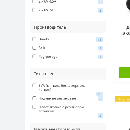
2 x 6V 4.5A
2
2 x 6V 7A
3
Производитель
Д
ЭКС
Bambi
1х
13
Falk
1
Peg-perego
1
Тип колес
EVA (мягкие, бескамерные,
легкие)
10
Надувные резиновые
2
Популя
Пластиковые с резиновой
вставкой
5
Марка электромобиля