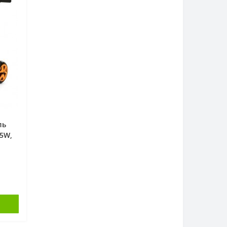
ль
5W,
ка -