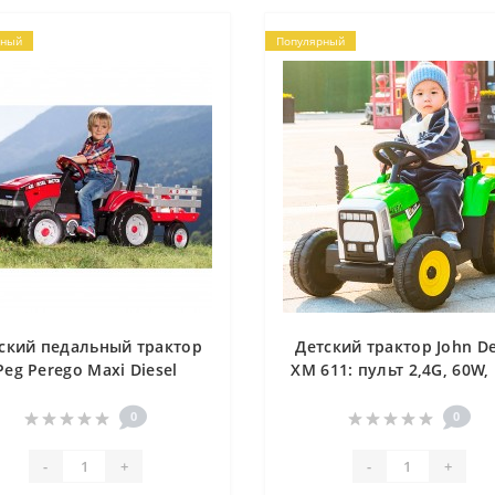
рный
Популярный
ский педальный трактор
Детский трактор John D
Peg Perego Maxi Diesel
XM 611: пульт 2,4G, 60W, 
Tractor (CD 0551)
USB + прицеп - ЗЕЛЕН
0
0
-
+
-
+