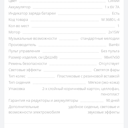
Цвет
Синий
Аккумулятор
1 x 6V 7A
Индикатор заряда батареи
Есть
Код товара
M 3680 L-4
Кол-во мест
1
Мотор
2x15W
Музыкальные возможности
стандартные мелодии
Производитель
Bambi
Пульт управления
Без пульта
Размер изделия, см (ДxШxВ)
98х47х50
Ремень безопасности
Отсутствует
Световые эффекты
Светятся фары
Тип колес
Пластиковые с резиновой вставкой
Тип сидения
Мягкое (эко-кожа)
Упаковка
2-х слойный коричневый картон, целлофан,
пенопласт
Гарантия на редукторы и аккумуляторы
90 дней
Дополнительные
удобное сиденье, световые и
возможности электромобиля
звуковые эффекты