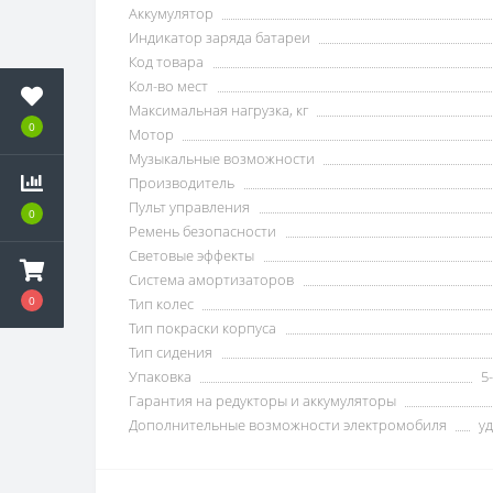
Аккумулятор
Индикатор заряда батареи
Код товара
Кол-во мест
Максимальная нагрузка, кг
0
Мотор
Музыкальные возможности
Производитель
Пульт управления
0
Ремень безопасности
Световые эффекты
Система амортизаторов
0
Тип колес
Тип покраски корпуса
Тип сидения
Упаковка
5
Гарантия на редукторы и аккумуляторы
Дополнительные возможности электромобиля
у