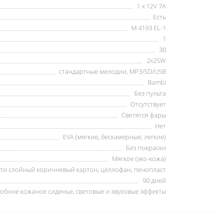
1 x 12V 7A
Есть
M 4193 EL-1
1
30
2х25W
стандартные мелодии, MP3/SD/USB
Bambi
Без пульта
Отсутствует
Светятся фары
Нет
EVA (мягкие, бескамерные, легкие)
Без покраски
Мягкое (эко-кожа)
-ти слойный коричневый картон, целлофан, пенопласт
90 дней
добное кожаное сиденье, световые и звуковые эффекты