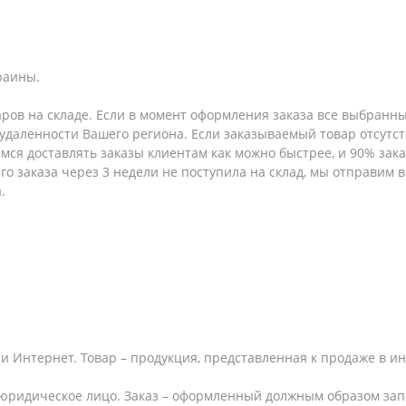
раины.
аров на складе. Если в момент оформления заказа все выбранны
т удаленности Вашего региона. Если заказываемый товар отсутс
емся доставлять заказы клиентам как можно быстрее, и 90% за
шего заказа через 3 недели не поступила на склад, мы отправим
.
и Интернет. Товар – продукция, представленная к продаже в и
юридическое лицо. Заказ – оформленный должным образом запр