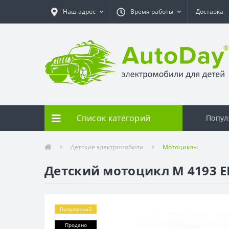
Наш адрес
Время работы
Доставка
Список категорий
Попул
Детские электромобили
Мотоциклы
Детский мотоцикл M 4193 EL
Популярный
Продано