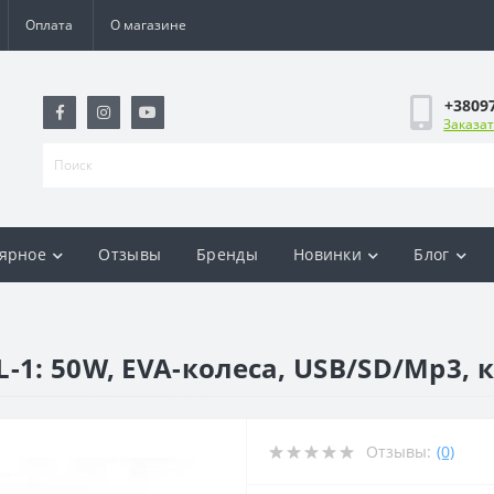
Оплата
О магазине
+3809
Заказат
ярное
Отзывы
Бренды
Новинки
Блог
-1: 50W, EVA-колеса, USB/SD/Mp3, 
Отзывы:
(0)