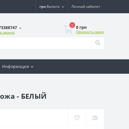
грн
Валюта
Личный кабинет
0
0 грн
73388747
Оформить заказ
ь звонок
Информация
кожа - БЕЛЫЙ