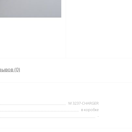
зывов (0)
M 3237-CHARGER
в коробке
-