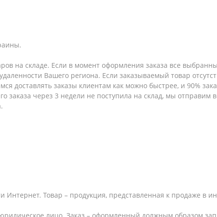
раины.
аров на складе. Если в момент оформления заказа все выбранны
т удаленности Вашего региона. Если заказываемый товар отсутс
емся доставлять заказы клиентам как можно быстрее, и 90% за
шего заказа через 3 недели не поступила на склад, мы отправим
.
и Интернет. Товар – продукция, представленная к продаже в и
юридическое лицо. Заказ – оформленный должным образом запр