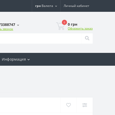
грн
Валюта
Личный кабинет
0
0 грн
73388747
Оформить заказ
ь звонок
Информация