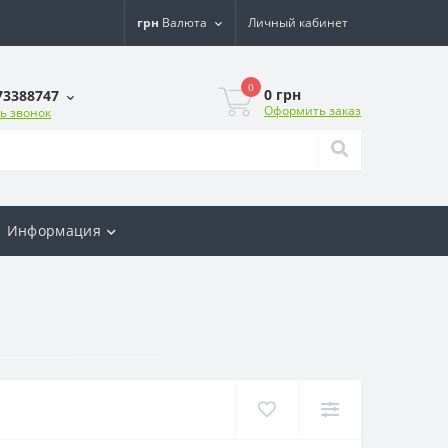
грн
Валюта
Личный кабинет
0
0 грн
73388747
Оформить заказ
ь звонок
Информация