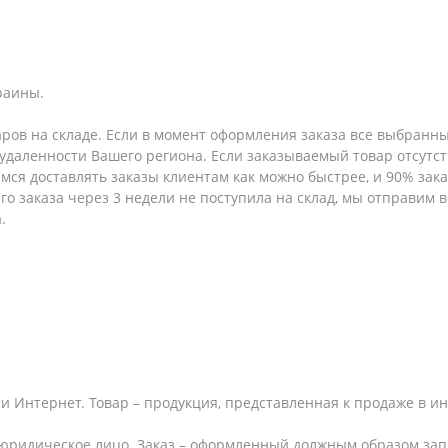
раины.
аров на складе. Если в момент оформления заказа все выбранны
т удаленности Вашего региона. Если заказываемый товар отсутс
емся доставлять заказы клиентам как можно быстрее, и 90% за
шего заказа через 3 недели не поступила на склад, мы отправим
.
и Интернет. Товар – продукция, представленная к продаже в и
юридическое лицо. Заказ – оформленный должным образом запр