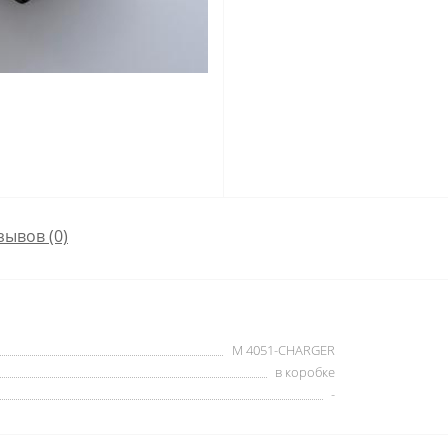
зывов (0)
M 4051-CHARGER
в коробке
-