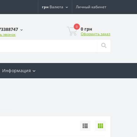
грн
Валюта
Личный кабинет
0
0 грн
73388747
Оформить заказ
ь звонок
Информация