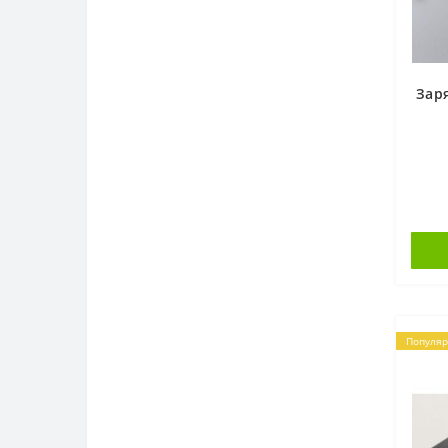
Зар
Популя