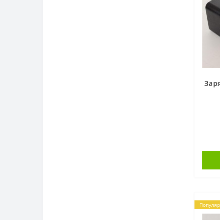
Зар
Популя