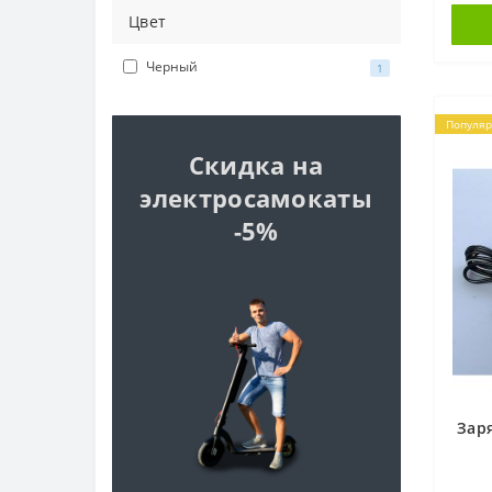
Цвет
Черный
1
Популя
Скидка на
электросамокаты
-5%
Зар