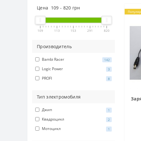
Цена
109
-
820
грн
Популя
109
113
153
291
820
Производитель
Bambi Racer
142
Logic Power
3
PROFI
8
Тип электромобиля
Зар
Джип
1
Квадроцикл
2
Мотоцикл
1